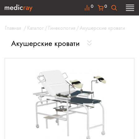
0
0
Главная
/
Каталог
/
Гинекология
/
Акушерские кровати
Акушерские кровати