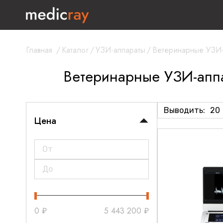
Главная
/
Каталог
/
УЗИ-аппараты
/
Ветеринарные УЗИ-
Ветеринарные УЗИ-апп
Выводить:
20
Цена
0
₽
5 443 200
₽