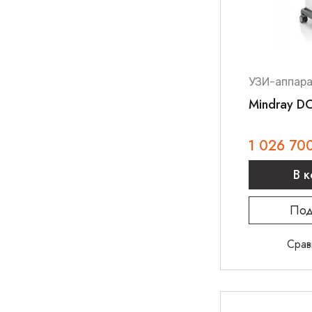
УЗИ-аппар
Mindray D
1 026 70
В 
Под
Срав