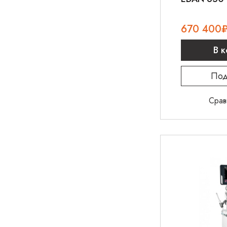
670 400
В 
Под
Срав