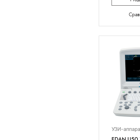
Срав
УЗИ-аппар
EDAN U50