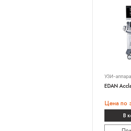
УЗИ-аппар
EDAN Accla
Цена по 
В 
Под