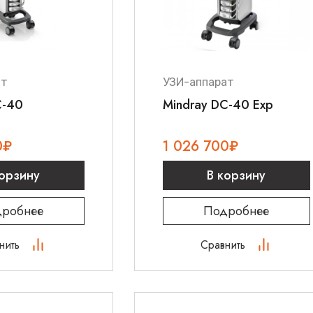
ат
УЗИ-аппарат
C-40
Mindray DC-40 Exp
0
₽
1 026 700
₽
корзину
В корзину
робнее
Подробнее
нить
Сравнить