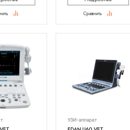
нить
Сравнить
ат
УЗИ-аппарат
 VET
EDAN U60 VET