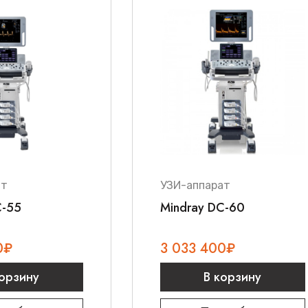
ат
УЗИ-аппарат
C-55
Mindray DC-60
0
₽
3 033 400
₽
корзину
В корзину