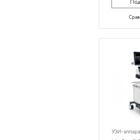
Под
Срав
УЗИ-аппар