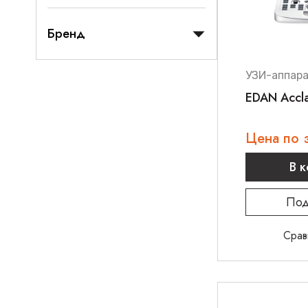
Бренд
УЗИ-аппар
EDAN Accla
Цена по 
В 
Под
Срав