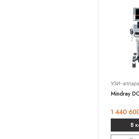
УЗИ-аппар
Mindray D
1 440 60
В 