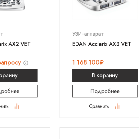
ат
УЗИ-аппарат
rix AX2 VET
EDAN Acclarix AX3 VET
запросу
1 168 100
₽
корзину
В корзину
робнее
Подробнее
нить
Сравнить