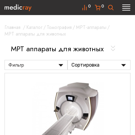
0
0
Главная
/
Каталог
/
Томография
/
МРТ-аппараты
/
МРТ аппараты для животных
МРТ аппараты для животных
Фильтр
Сортировка