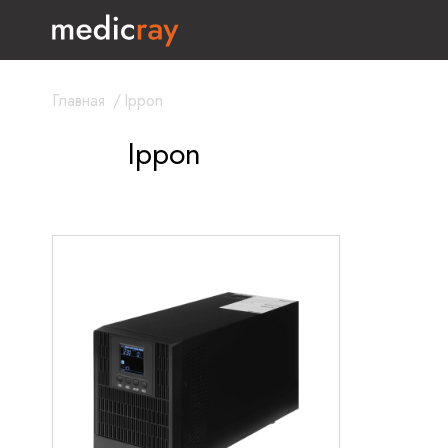
Главная
/
Ippon
Ippon